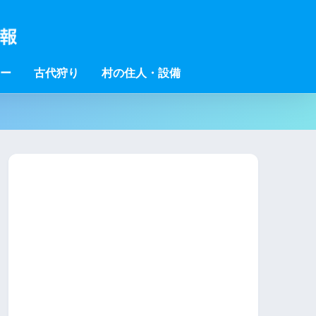
ー
古代狩り
村の住人・設備